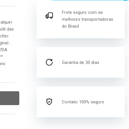
Frete seguro com as
melhores transportadoras
ualquer
do Brasil
útil das
otter
nal...
370A
**
Garantia de 30 dias
rio
o
Contato 100% seguro