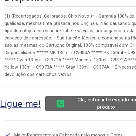
(1) (Recarregados, Calibrados, Chip Novo )* - Garantia 100% de
qualidade, mesma tinta utilizada nos Originais. Não causando q
tipo de entupimentos no ink tube e válvulas, prolongando a vida 
cabeças de impressão. - Sua função técnica e comandos na Pl
são as mesmas do Cartucho Original, 100% compatível com Origi
Disponibilidade: ***** MK 130ml - C9403A ***** PK 130ml - C9
***** Cyan 130ml - C9371A ***** Magenta 130ml - C9372A ***
Yellow 130ml - C9373A ***** Gray 130ml - C9374A – É Necessá
devolução dos cartuchos vazios
Olá, estou interessado n
Ligue-me!
produto!
Maior Rendimento da Cabeçade pelo menos e Cores.