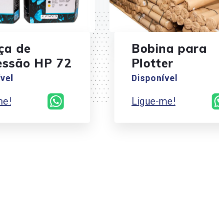
ça de
Bobina para
essão HP 72
Plotter
vel
Disponível
me!
Ligue-me!